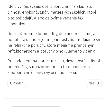
Ide o vyhľadávanie detí s poruchami zraku. Táto
činnosť je vykonávaná v materských školách, ktoré
o to požiadajú, alebo oslovíme vedenie MŠ
s ponukou.
Depistáž robíme formou hry, deti nestresujeme, ani
nenútime do nepríjemnej činnosti. Sústreďujeme sa
na refrakčné poruchy, ktoré meriame prenosným
refraktometrom a poruchy binokulárneho videnia.
Pri podozrení na poruchu zraku, dieťa dostáva lístok
pre rodičov, s upozornením na toto podozrenie
a odporúčanie návštevy očného lekára.
Predchádzajúci článok: Terapie
Nasledujúci č
Predch.
Nasl.
Search