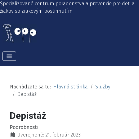
Špecializované centrum poradenstva a prevencie pre deti a
žiakov so zrakovým postihnutím
Nachádzate sa tu:
Hlavná stránka
Služby
Depistáž
Depistáž
Podrobnosti
Uverejnené: 21. február 2023