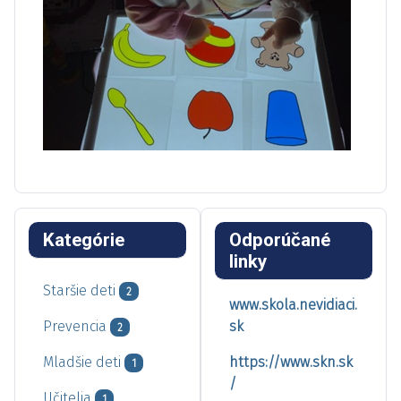
Kategórie
Odporúčané
linky
Staršie deti
2
www.skola.nevidiaci.
Prevencia
sk
2
Mladšie deti
https://www.skn.sk
1
/
Učitelia
1