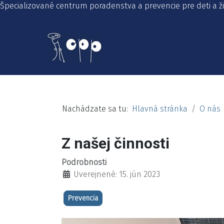
Špecializované centrum poradenstva a prevencie pre deti a 
Nachádzate sa tu:
Hlavná stránka
O nás
Z našej činnosti
Podrobnosti
Uverejnené: 15. jún 2023
Prevencia