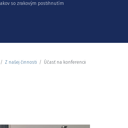
žiakov so zrakovým postihnutím
Z našej činnosti
Účasť na konferencii