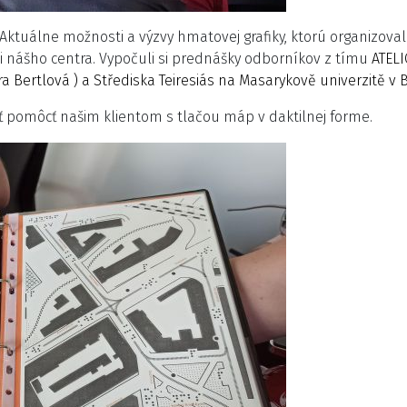
 Aktuálne možnosti a výzvy hmatovej grafiky, ktorú organizoval
ci nášho centra. Vypočuli si prednášky odborníkov z tímu
ATELI
ra Bertlová ) a
Střediska Teiresiás na Masarykově univerzitě v B
 pomôcť našim klientom s tlačou máp v daktilnej forme.