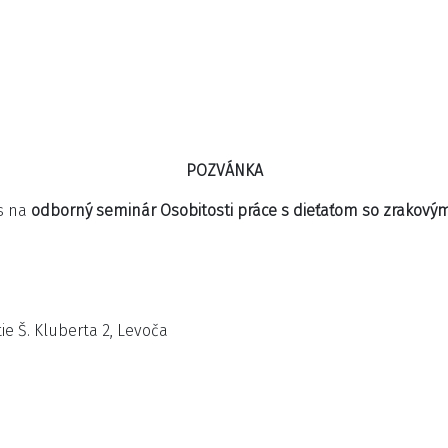
POZVÁNKA
s na
odborný seminár Osobitosti práce s dieťaťom so zrakový
ie Š. Kluberta 2, Levoča