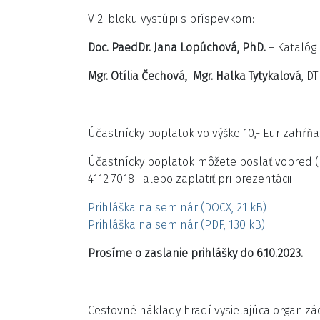
V 2. bloku vystúpi s príspevkom:
Doc. PaedDr. Jana Lopúchová, PhD.
– Katalóg
Mgr. Otília Čechová, Mgr. Halka Tytykalová
, D
Účastnícky poplatok vo výške 10,- Eur zahŕňa
Účastnícky poplatok môžete poslať vopred (
4112 7018 alebo zaplatiť pri prezentácii
Prihláška na seminár (DOCX, 21 kB)
Prihláška na seminár (PDF, 130 kB)
Prosíme o zaslanie prihlášky do 6.10.2023.
Cestovné náklady hradí vysielajúca organizác