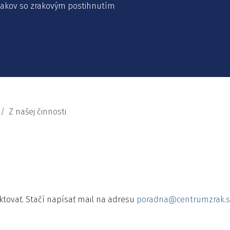
žiakov so zrakovým postihnutím
Z našej činnosti
ktovať. Stačí napísať mail na adresu
poradna@centrumzrak.s