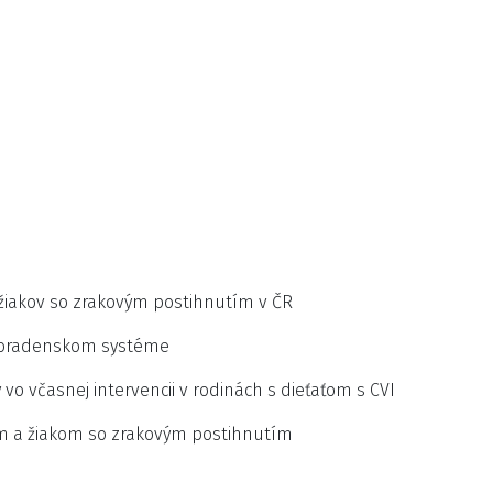
žiakov so zrakovým postihnutím v ČR
poradenskom systéme
y vo včasnej intervencii v rodinách s dieťaťom s CVI
m a žiakom so zrakovým postihnutím