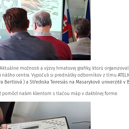
 Aktuálne možnosti a výzvy hmatovej grafiky, ktorú organizoval
ci nášho centra. Vypočuli si prednášky odborníkov z tímu
ATELI
ra Bertlová ) a
Střediska Teiresiás na Masarykově univerzitě v B
 pomôcť našim klientom s tlačou máp v daktilnej forme.