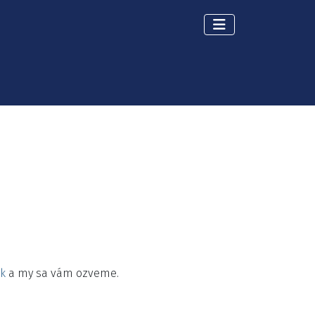
k
a my sa vám ozveme.