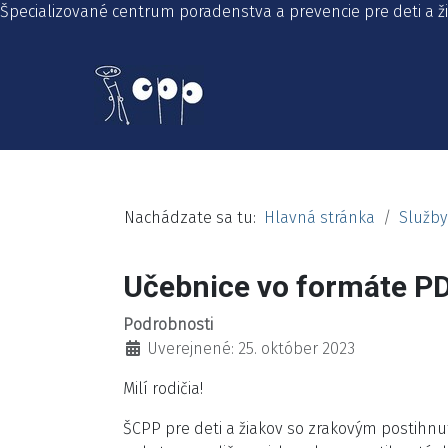
Špecializované centrum poradenstva a prevencie pre deti a 
Nachádzate sa tu:
Hlavná stránka
Služby
Učebnice vo formáte P
Podrobnosti
Uverejnené: 25. október 2023
Milí rodičia!
ŠCPP pre deti a žiakov so zrakovým postihn