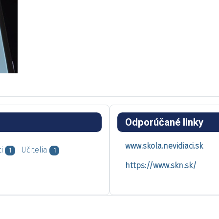
Odporúčané linky
www.skola.nevidiaci.sk
i
Učitelia
1
1
https://www.skn.sk/