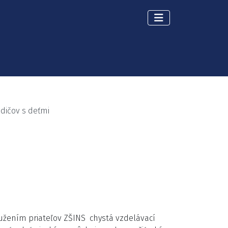
odičov s deťmi
ružením priateľov ZŠINS chystá vzdelávací