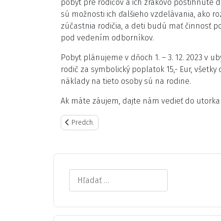
pobyt pre rodičov a ich zrakovo postihnuté 
sú možnosti ich ďalšieho vzdelávania, ako ro
zúčastnia rodičia, a deti budú mať činnosť 
pod vedením odborníkov.
Pobyt plánujeme v dňoch 1. – 3. 12. 2023 v 
rodič za symbolický poplatok 15,- Eur, všetky
náklady na tieto osoby sú na rodine.
Ak máte záujem, dajte nám vedieť do utorka 
Predchádzajúci článok: Pozvánka na výstavu
Predch.
Search