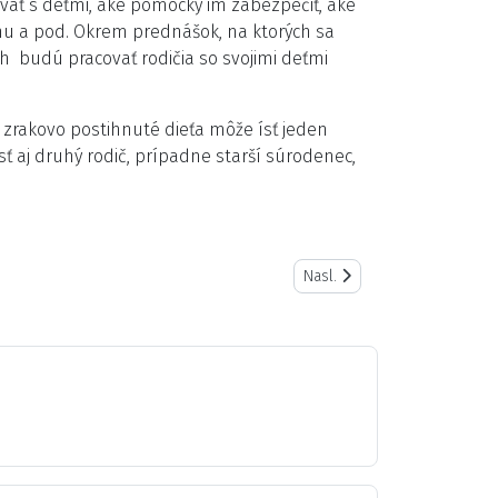
ovať s deťmi, aké pomôcky im zabezpečiť, aké
luhu a pod. Okrem prednášok, na ktorých sa
h budú pracovať rodičia so svojimi deťmi
 zrakovo postihnuté dieťa môže ísť jeden
sť aj druhý rodič, prípadne starší súrodenec,
Nasledujúci článok: Učebnice 
Nasl.