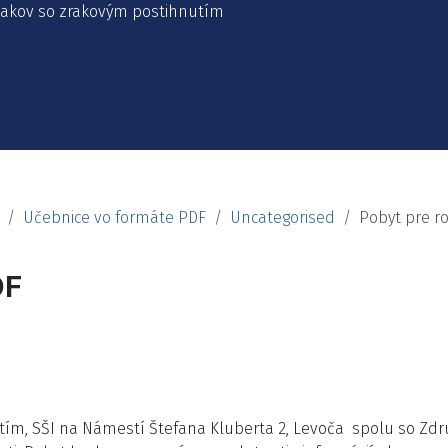
žiakov so zrakovým postihnutím
Učebnice vo formáte PDF
Uncategorised
Pobyt pre r
DF
utím, SŠI na Námestí Štefana Kluberta 2, Levoča spolu so Zd