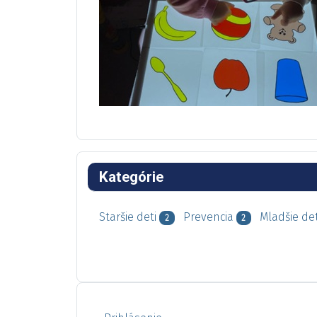
Kategórie
Staršie deti
Prevencia
Mladšie det
2
2