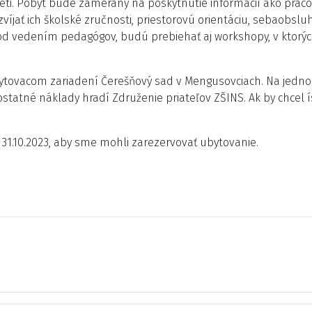
deti. Pobyt bude zameraný na poskytnutie informácií ako prac
zvíjať ich školské zručnosti, priestorovú orientáciu, sebaobs
pod vedením pedagógov, budú prebiehať aj workshopy, v ktorýc
ubytovacom zariadení Čerešňový sad v Mengusovciach. Na jedno
 ostatné náklady hradí Združenie priateľov ZŠINS. Ak by chcel í
31.10.2023, aby sme mohli zarezervovať ubytovanie.