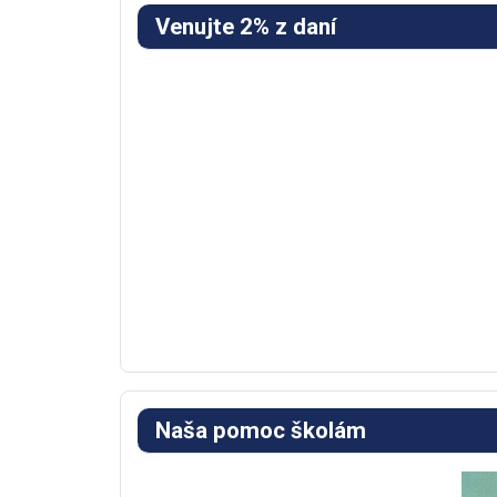
Venujte 2% z daní
Naša pomoc školám