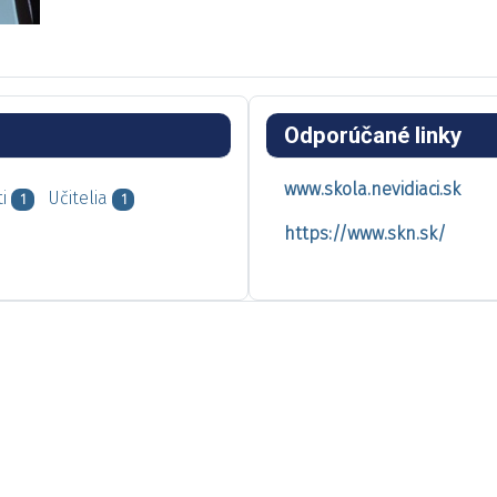
Odporúčané linky
www.skola.nevidiaci.sk
i
Učitelia
1
1
https://www.skn.sk/