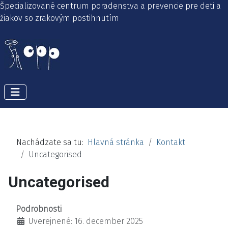
Špecializované centrum poradenstva a prevencie pre deti a
žiakov so zrakovým postihnutím
Nachádzate sa tu:
Hlavná stránka
Kontakt
Uncategorised
Uncategorised
Podrobnosti
Uverejnené: 16. december 2025