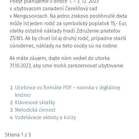
Pobyt plánujeme v dňoch 1. – 3. 12. 2023
v ubytovacom zariadení Čerešňový sad
v Mengusovciach. Na jedno zrakovo postihnuté dieťa
môže ísť jeden rodič za symbolický poplatok 15,- Eur,
všetky ostatné náklady hradí Združenie priateľov
ZŠINS. Ak by chcel ísť aj druhý rodič, prípadne starší
súrodenec, náklady na tieto osoby sú na rodine.
Ak máte záujem, dajte nám vedieť do utorka
31.10.2023, aby sme mohli zarezervovať ubytovanie.
Učebnice vo formáte PDF – novinka v digitálnej
knižnici
Klávesové skratky
Metodická činnosť
Vzdelávacie aktivity a kurzy
Strana 1 z 3