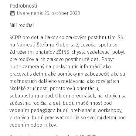
Podrobnosti
Uverejnené: 25. október 2023
Milí rodičia!
ŠCPP pre deti a žiakov so zrakovým postihnutím, SŠI
na Námestí Štefana Kluberta 2, Levoča spolu so
Združením priateľov ZŠINS chystá vzdelávací pobyt
pre rodičov a ich zrakovo postihnuté deti. Pobyt
bude zameraný na poskytnutie informácií ako
pracovať s deťmi, aké pomôcky im zabezpečiť, aké sú
možnosti ich ďalšieho vzdelávania, ako rozvíjať ich
školské zručnosti, priestorovú orientáciu,
sebaobsluhu a pod. Okrem prednášok, na ktorých sa
zúčastnia rodičia, a deti budú mať činnosť pod
vedením pedagógov, budú prebiehať aj workshopy,
v ktorých budú pracovať rodičia so svojimi deťmi pod
vedením odborníkov.