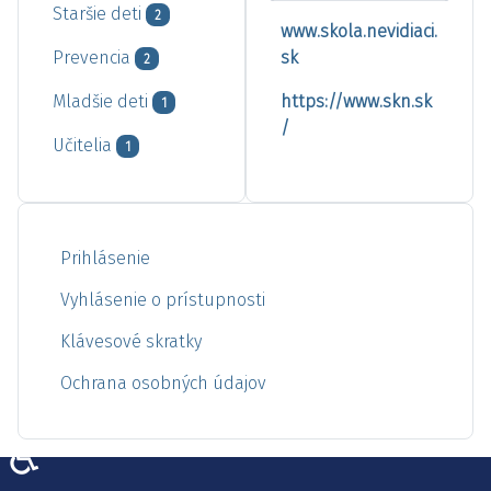
Staršie deti
2
www.skola.nevidiaci.
Prevencia
sk
2
Mladšie deti
https://www.skn.sk
1
/
Učitelia
1
Prihlásenie
Vyhlásenie o prístupnosti
Klávesové skratky
Ochrana osobných údajov
♿